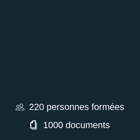
collaborateurs ?
La responsable qualité chez
Nutriset revient sur l’installation
du logiciel Intraqual DOC au sein
de la structure.
220 personnes formées
1000 documents