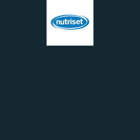
Comment Nutriset a
dématérialisé et partagé
l’ensemble de ses
documents dans une
base unique avec ses