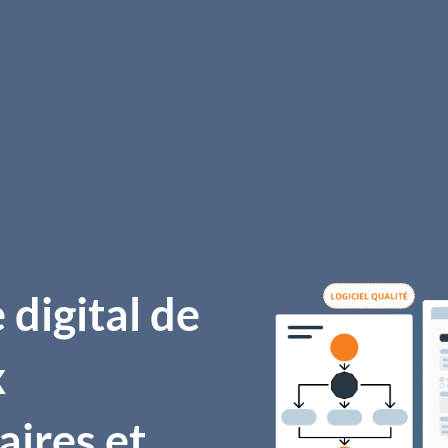
 digital de
x
aires et