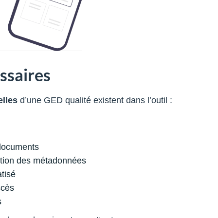
ssaires
elles
d’une GED qualité existent dans l’outil :
 documents
stion des métadonnées
tisé
ccès
s