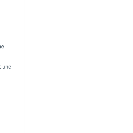
me
 une