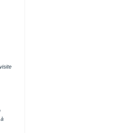
visite
n
 à