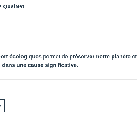
z QualNet
sport écologiques
permet de
préserver notre planète
et
s dans une cause significative.
s